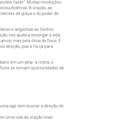
 podeis fazer”. Muitas resoluções
ossuficiência. A oração, ao
endentes da graça e do poder de
anos e angústias ao Senhor,
ção nos ajuda a enxergar a vida
amos, mas pela ótica de Deus. É
s direção, paz e força para
iano em um altar: a rotina, o
ifíceis se tornam oportunidades de
uma agir sem buscar a direção de
em uma vida de oração mais