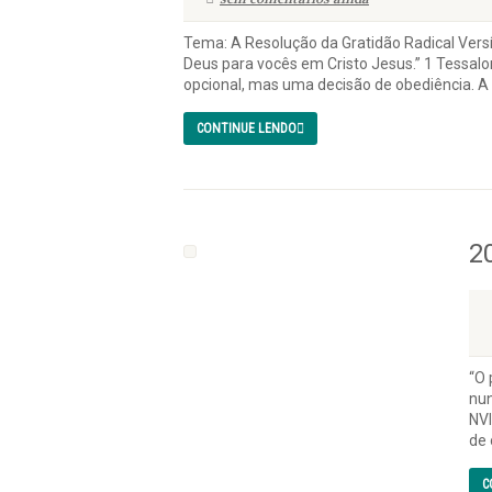
Tema: A Resolução da Gratidão Radical Versí
Deus para vocês em Cristo Jesus.” 1 Tessalon
opcional, mas uma decisão de obediência. A 
CONTINUE LENDO
2
“O 
nun
NVI
de 
C