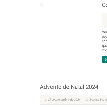
C
Voc
pod
com
que
imp
C
Advento de Natal 2024
23 de novembro de 2024
Posted By: s