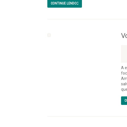
CONTINUE LENDO
V
A e
foc
Amb
sal
que
C