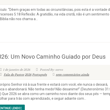
culo: “Dêem graças em todas as circunstâncias, pois esta é a vontade 
icenses 5:18 Reflexão: A gratidão, na vida cristã, não é um sentimento
Bíblia não nos chama a...
026: Um Novo Caminho Guiado por Deus
1 de janeiro de 2026
Posted By: servo
Fala do Pastor
2026
Português
sem comentários ainda
próprio Senhor irá à sua frente e estará com você; ele nunca o deixará,
ca o abandonará. Não tenha medo! Não desanime!” (Deuteronômio 31:
) Que 2026 se abra como um caminho novo diante dos seus pés — tem
olhar para trás com aprendizado, e seguir adiante com...
ONTINUE LENDO