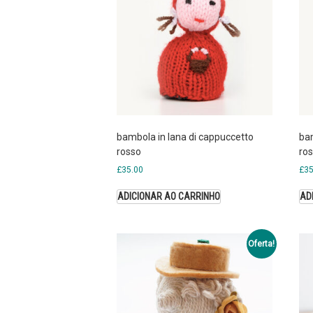
bambola in lana di cappuccetto
bam
rosso
ro
£
35.00
£
35
ADICIONAR AO CARRINHO
AD
Oferta!