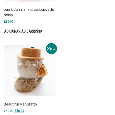
bambola in lana di cappuccetto
rosso
£
35.00
ADICIONAR AO CARRINHO
Oferta!
Beautiful Manufatto
£
50.00
£
40.00